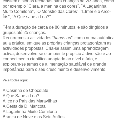
existem histórias recriadas para crianças de 2/3 anos, como
por exemplo "Clara, a menina das cores", "A Lagartinha
Muito Comilona", "O Monstro das Cores", "Elmer e o Arco-
Íris", "A Que sabe a Lua?".
Têm a duração de cerca de 80 minutos, e são dirigidos a
grupos até 25 crianças.
Recorremos a actividades “
hands on
”,
como numa autêntica
aula prática,
em que as próprias crianças protagonizam as
actividades propostas. Cria-se assim uma
aprendizagem
activa,
desenvolve-se o ambiente propício à diversão e ao
conhecimento
científico adaptado ao nível etário, e
exploram-se temas de alimentação saudável de grande
importância para o seu crescimento e desenvolvimento.
Veja todas aqui:
A Casinha de Chocolate
A Que Sabe a Lua?
Alice no País das Maravilhas
A Cesta da D. Maricota
A Lagartinha Muito Comilona
Branca de Neve e os Sete Anões